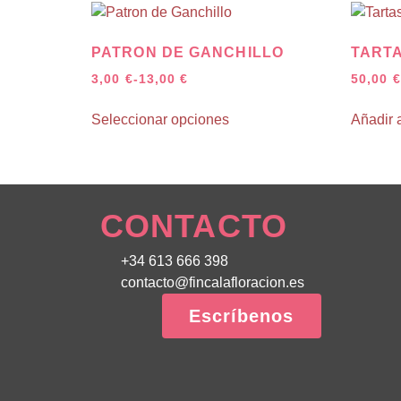
PATRON DE GANCHILLO
TARTA
3,00
€
-
13,00
€
50,00
€
Seleccionar opciones
Añadir a
CONTACTO
+34 613 666 398
contacto@fincalafloracion.es
Escríbenos