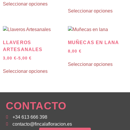
Seleccionar opciones
Seleccionar opciones
LLAVEROS
MUÑECAS EN LANA
ARTESANALES
8,00
€
3,00
€
-
5,00
€
Seleccionar opciones
Seleccionar opciones
CONTACTO
+34 613 666 398
contacto@fincalafloracion.es