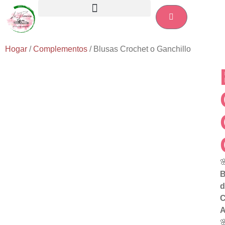
Hogar
/
Complementos
/ Blusas Crochet o Ganchillo

B
d
C
A
